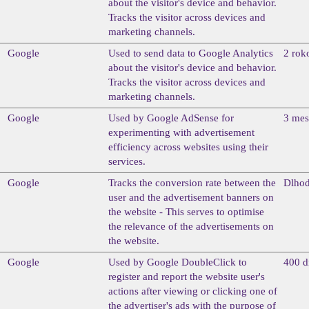
about the visitor's device and behavior.
Tracks the visitor across devices and
marketing channels.
Google
Used to send data to Google Analytics
2 rok
about the visitor's device and behavior.
Tracks the visitor across devices and
marketing channels.
Google
Used by Google AdSense for
3 mes
experimenting with advertisement
efficiency across websites using their
services.
Google
Tracks the conversion rate between the
Dlho
user and the advertisement banners on
the website - This serves to optimise
the relevance of the advertisements on
the website.
Google
Used by Google DoubleClick to
400 d
register and report the website user's
actions after viewing or clicking one of
the advertiser's ads with the purpose of