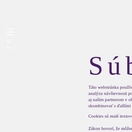
☰
SK
EN
Sú
Táto webstránka použív
analýzu návštevnosti p
aj našim partnerom v ob
skombinovať s ďalšími ú
Cookies sú malé textov
Zákon hovorí, že môžem