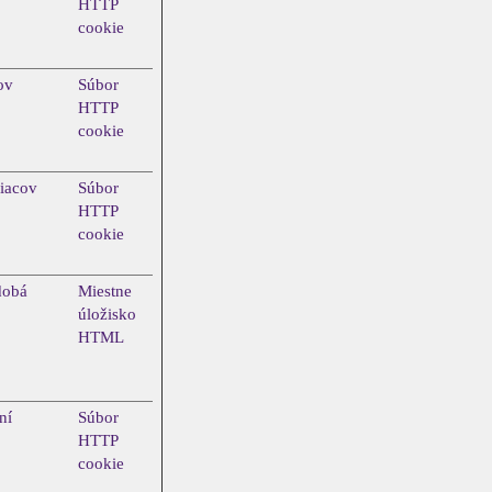
HTTP
cookie
ov
Súbor
HTTP
cookie
iacov
Súbor
HTTP
cookie
dobá
Miestne
úložisko
HTML
ní
Súbor
HTTP
cookie