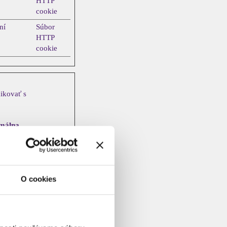
HTTP
cookie
ní
Súbor
HTTP
cookie
ikovať s
málna
Typ
ovania
Súbor
HTTP
O cookies
cookie
Súbor