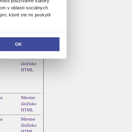
vnosti používame súbory
HTTP
om v oblasti sociálnych
cookie
mi, ktoré ste im poskytli
ia
Súbor
HTTP
cookie
OK
dobá
Miestne
úložisko
HTML
ia
Miestne
úložisko
HTML
ia
Miestne
úložisko
HTML