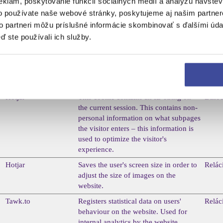
eklám, poskytovanie funkcií sociálnych médií a analýzu návšte
to the website, such as the number of
o používate naše webové stránky, poskytujeme aj našim partner
visits, average time spent on the
website and what pages have been
to partneri môžu príslušné informácie skombinovať s ďalšími údaj
read.
ď ste používali ich služby.
Hotjar
Registers statistical data on users'
Relác
behaviour on the website. Used for
internal analytics by the website
operator.
Hotjar
This cookie contains an ID string on
Dlho
the current session. This contains non-
personal information on what subpages
the visitor enters – this information is
used to optimize the visitor's
experience.
Hotjar
Saves the user's screen size in order to
Relác
adjust the size of images on the
website.
Tawk.to
Registers statistical data on users'
Relác
behaviour on the website. Used for
internal analytics by the website