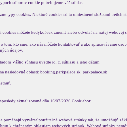
 typoch súborov cookie potrebujeme váš súhlas.
zne typy cookies. Niektoré cookies sú tu umiestnené službami tretích st
i cookies môžete kedykoľvek zmeniť alebo odvolať na našej webovej s
ií o tom, kto sme, ako nás môžete kontaktovať a ako spracovávame osob
ných údajov.
hladom Vášho súhlasu uvedte id. c. súhlasu a jeho dátum.
na nasledovné oblasti: booking.parkpalace.sk, parkpalace.sk
ietnuť.
naposledy aktualizované dňa 16/07/2026
Cookiebot
:
e pomáhajú vytvárať použiteľné webové stránky tak, že umožňujú zákl
prístup k chráneným oblastiam webových stránok. Webové stránky nemô