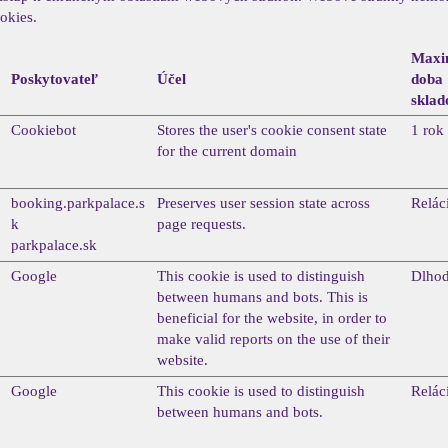
okies.
Maxi
Poskytovateľ
Účel
doba
sklad
Cookiebot
Stores the user's cookie consent state
1 rok
for the current domain
booking.parkpalace.s
Preserves user session state across
Relác
k
page requests.
parkpalace.sk
Google
This cookie is used to distinguish
Dlho
between humans and bots. This is
beneficial for the website, in order to
make valid reports on the use of their
website.
Google
This cookie is used to distinguish
Relác
between humans and bots.