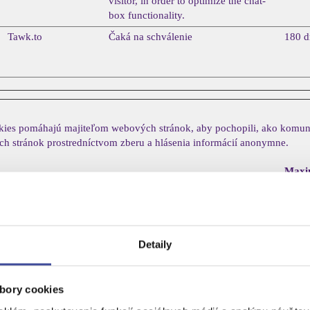
visitor, in order to optimize the chat-
box functionality.
Tawk.to
Čaká na schválenie
180 d
ookies pomáhajú majiteľom webových stránok, aby pochopili, ako komun
h stránok prostredníctvom zberu a hlásenia informácií anonymne.
Maxi
Poskytovateľ
Účel
doba
sklad
Hotjar
Collects statistics on the visitor's visits
1 deň
to the website, such as the number of
Detaily
visits, average time spent on the
website and what pages have been
read.
bory cookies
Hotjar
Collects statistics on the visitor's visits
1 rok