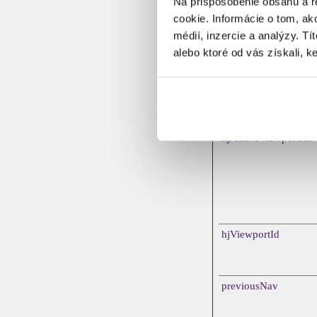
Na prispôsobenie obsahu a r
cookie. Informácie o tom, ak
médií, inzercie a analýzy. Tí
alebo ktoré od vás získali, ke
_hjTLDTest
hjActiveViewportIds
hjViewportId
previousNav