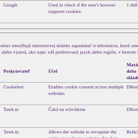
Google
Used to check if the user's browser
1 deň
supports cookies.
okies umožňujú internetovej stránke zapamätať si informácie, ktoré z
alebo vyzerá, ako napr. váš preferovaný jazyk alebo región, v ktorom 
Maxi
Poskytovateľ
Účel
doba
sklad
Cookiebot
Enables cookie consent across multiple
Dlho
websites
Tawk.to
Čaká na schválenie
Dlho
Tawk.to
Allows the website to recoqnise the
Relác