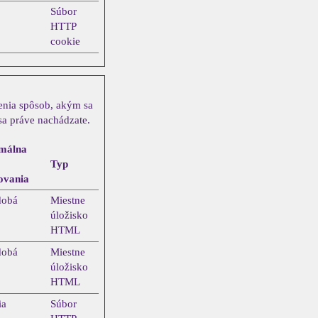
Súbor
HTTP
cookie
menia spôsob, akým sa
sa práve nachádzate.
málna
Typ
ovania
dobá
Miestne
úložisko
HTML
dobá
Miestne
úložisko
HTML
ia
Súbor