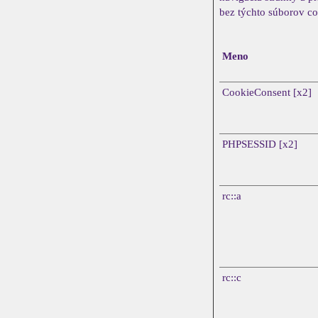
bez týchto súborov co
Meno
CookieConsent [x2]
PHPSESSID [x2]
rc::a
rc::c