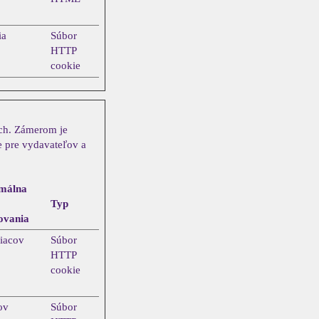
ia
Súbor
HTTP
cookie
ach. Zámerom je
e pre vydavateľov a
málna
Typ
ovania
iacov
Súbor
HTTP
cookie
ov
Súbor