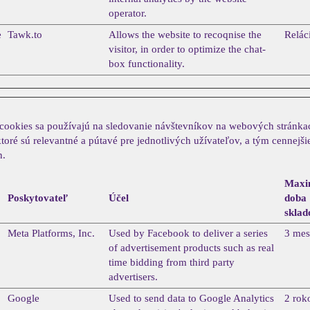
operator.
e
Tawk.to
Allows the website to recoqnise the
Relác
visitor, in order to optimize the chat-
box functionality.
cookies sa používajú na sledovanie návštevníkov na webových stránk
toré sú relevantné a pútavé pre jednotlivých užívateľov, a tým cennejši
n.
Maxi
Poskytovateľ
Účel
doba
sklad
Meta Platforms, Inc.
Used by Facebook to deliver a series
3 mes
of advertisement products such as real
time bidding from third party
advertisers.
Google
Used to send data to Google Analytics
2 rok