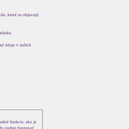
rán, ktoré sa objavujú
tránke.
né údaje v našich
adné funkcie, ako je
žu riadne fungovať