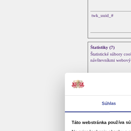
twk_uuid_#
Štatistiky (7)
Štatistické súbory c
návštevníkmi webovýc
Meno
_hjSession_#
Súhlas
Táto webstránka používa sú
_hjSessionUser_#