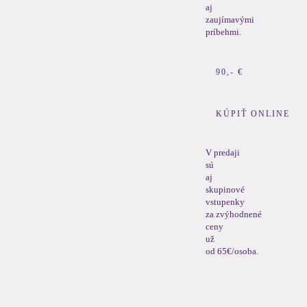
aj
zaujímavými
príbehmi.
90,- €
KÚPIŤ ONLINE
V predaji
sú
aj
skupinové
vstupenky
za zvýhodnené
ceny
už
od 65€/osoba.
Zakúpite
ich
v našom
e-