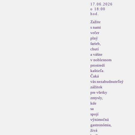
17.06.2026
o 18:00
hod.
Zažite
s nami
večer
plný
farieb,
chutí
a vášne
v noblesnom
prostredí
kaštieľa.
Čaká
vás nezabudnuteľný
zážitok
pre všetky
zmysly,
kde
sa
spojí
výnimočná
gastronómia,
živá