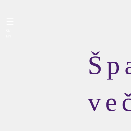
☰
SK
EN
Šp
ve