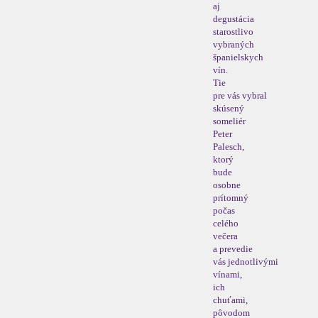
aj
degustácia
starostlivo
vybraných
španielskych
vín.
Tie
pre vás vybral
skúsený
someliér
Peter
Palesch,
ktorý
bude
osobne
prítomný
počas
celého
večera
a prevedie
vás jednotlivými
vínami,
ich
chuťami,
pôvodom