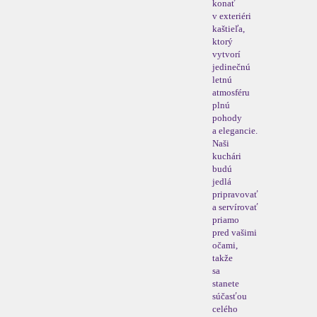
konať
v exteriéri
kaštieľa,
ktorý
vytvorí
jedinečnú
letnú
atmosféru
plnú
pohody
a elegancie.
Naši
kuchári
budú
jedlá
pripravovať
a servírovať
priamo
pred vašimi
očami,
takže
sa
stanete
súčasťou
celého