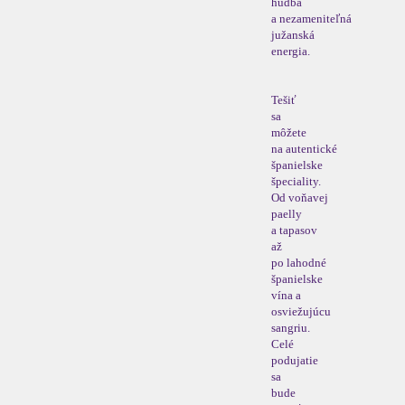
hudba
a nezameniteľná
južanská
energia.
Tešiť
sa
môžete
na autentické
španielske
špeciality.
Od voňavej
paelly
a tapasov
až
po lahodné
španielske
vína a
osviežujúcu
sangriu.
Celé
podujatie
sa
bude