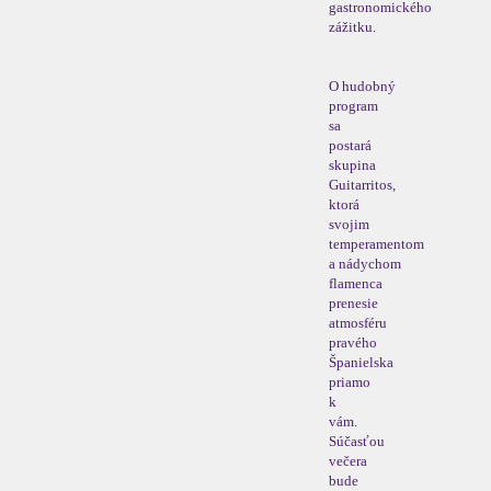
gastronomického
zážitku.
O hudobný
program
sa
postará
skupina
Guitarritos,
ktorá
svojim
temperamentom
a nádychom
flamenca
prenesie
atmosféru
pravého
Španielska
priamo
k
vám.
Súčasťou
večera
bude